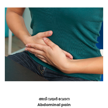
അടി വയർ വേദന
Abdominal pain