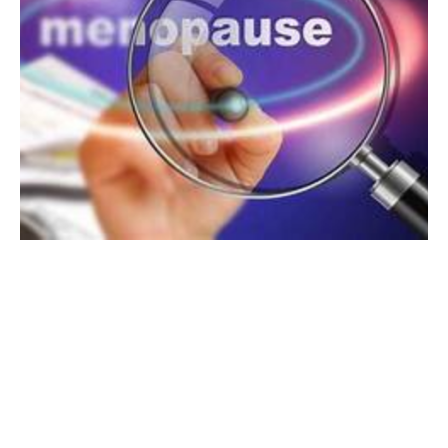
ആർത്തവവിരാമം
Menopause