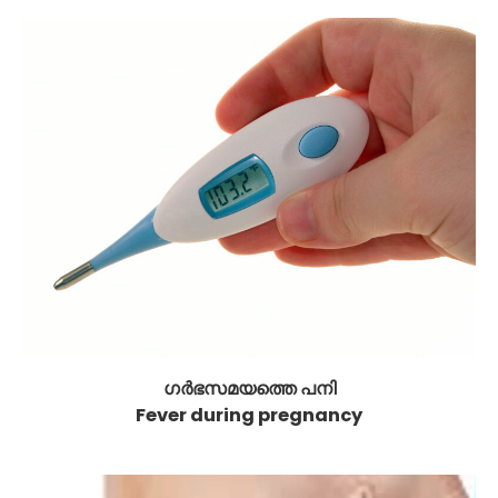
ഗർഭസമയത്തെ പനി
Fever during pregnancy