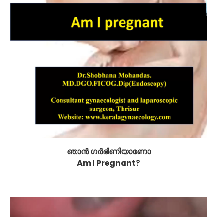
ഞാൻ ഗർഭിണിയാണോ
Am I Pregnant?