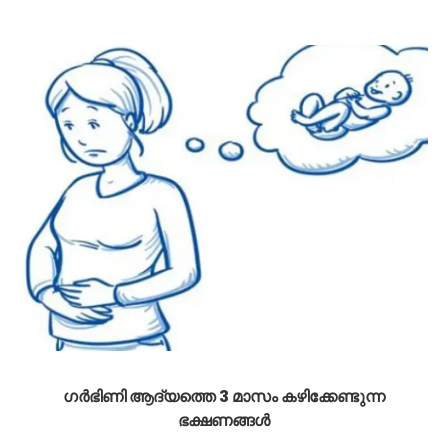
ഗർഭിണി ആദ്യത്തെ 3 മാസം കഴിക്കേണ്ടുന്ന
ഭക്ഷണങ്ങൾ